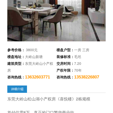
参考价格：
3800元
楼盘户型：
一房 三房
楼盘地址：
大岭山新塘
装修标准：
毛坯
建筑类型：
东莞大岭山小产权
交房时间：
7.20
房
产权年限：
70年
咨询热线：
咨询热线：
13632603771
13538226807
东莞大岭山松山湖小产权房《喜悦楼》2栋规模
首付仅需8万，真正的门口繁华商业街，