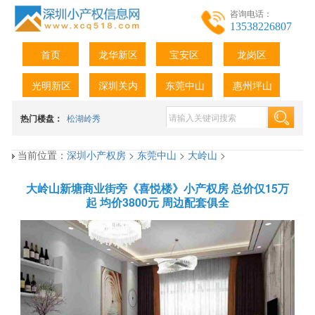
咨询电话：
13538226807
首页
龙华新区
宝安区
龙岗区
光明新区
深圳关内
东莞中山
惠州坪山
热门楼盘：
松湖岭秀
当前位置：
深圳小产权房
>
东莞中山
>
大岭山
>
大岭山新塘商业街旁《喜悦楼》小产权房 总价仅15万
起 均价3800元 周边配套俱全