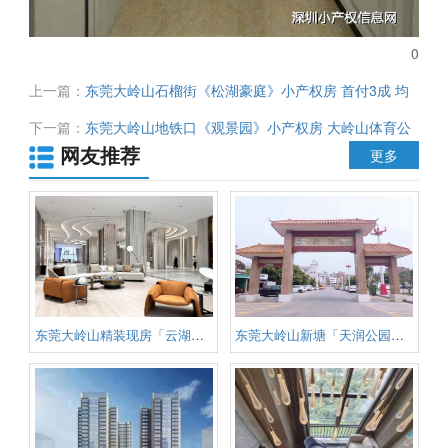
0
上一篇：
东莞大岭山石榴街《松湖豪庭》小产权房 首付3成 均
价4280元 南北通透视野开阔
下一篇：
东莞大岭山地铁口《观景园》小产权房 大岭山体育公
网友推荐
园旁 沃尔玛150米 均价3980元首付3成
更多
东莞大岭山精装现房「云湖国际」
东莞大岭山新塘「天润公园壹号」