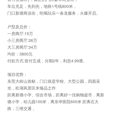
车位充足，先到先，地铁1号线800米，
门口新塘商业街，吃喝玩乐一条龙服务，火爆开启。
户型及总价：
一房两厅:15万
小三房两厅:26万
大三房两厅:34万
均价：3800元
付款方式:首付五成，分期2年，利息4.99厘。
项目优势：
东莞大岭山首献，门口就是学校、大型公园，四面采
光，松湖风景区米臻品之作
距离新塘小学、综合市场，距离好一佳购物超市．离新
塘小学．幼儿园100米．离东华医院600米 距离石大
路，三维交通，