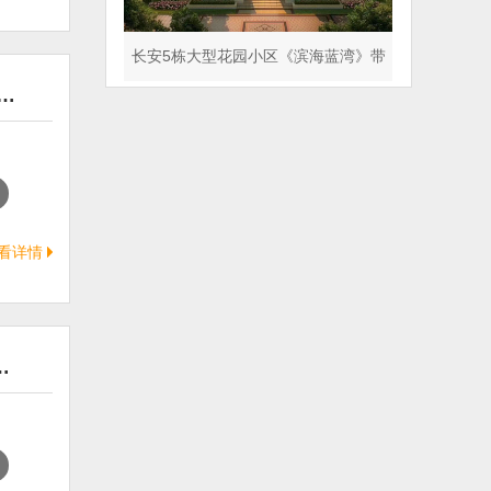
长安5栋大型花园小区《滨海蓝湾》带
…
天气管道 人车分流
看详情
…