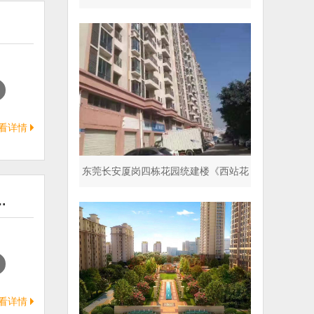
停车场 超五星标准
看详情
东莞长安厦岗四栋花园统建楼《西站花
…
园》封闭式小区
看详情