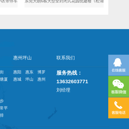
小区带停车
东莞大朗6栋大型全封闭式花园统建楼《松湖
壹城中心》
惠州坪山
联系我们
街
惠阳
惠东
博罗
服务热线：
塘厦
惠城
坪山
惠州
13632603771
刘经理
步
常平
排