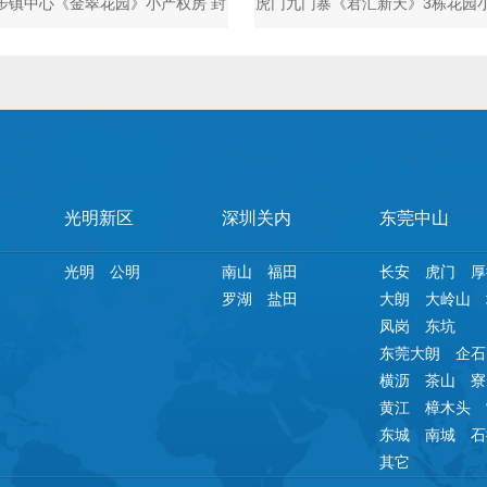
步镇中心《金翠花园》小产权房 封
虎门九门寨《君汇新天》3栋花园
闭式社区管
场 天然气入
光明新区
深圳关内
东莞中山
光明
公明
南山
福田
长安
虎门
厚
罗湖
盐田
大朗
大岭山
凤岗
东坑
东莞大朗
企石
横沥
茶山
寮
黄江
樟木头
东城
南城
石
其它