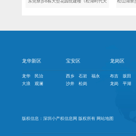
东莞寮步8栋大型花园统建楼《松湖时代天
松山湖寮
境》封闭式小
龙华新区
宝安区
龙岗区
龙华
民治
西乡
石岩
福永
布吉
坂田
大浪
观澜
沙井
松岗
龙岗
平湖
版权信息：深圳小产权信息网 版权所有
网站地图