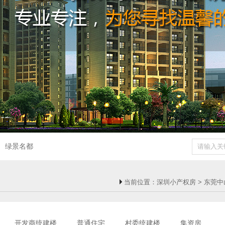
绿景名都
当前位置：
深圳小产权房
>
东莞中
开发商统建楼
普通住宅
村委统建楼
集资房