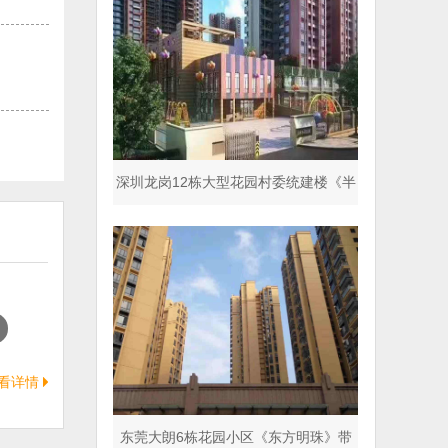
深圳龙岗12栋大型花园村委统建楼《半
山名著》商品房同
看详情
东莞大朗6栋花园小区《东方明珠》带