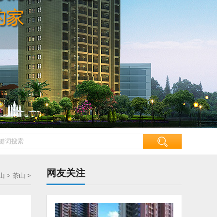
网友关注
山
>
茶山
>