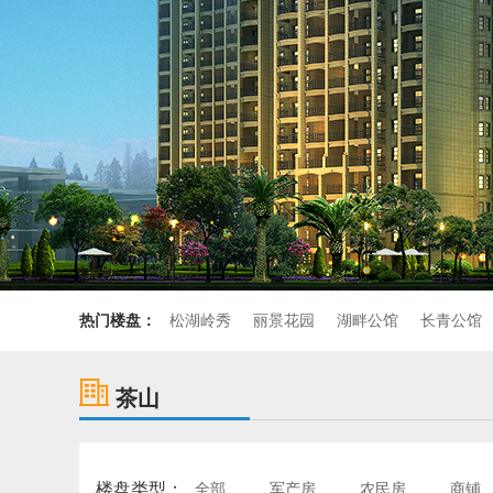
热门楼盘：
松湖岭秀
丽景花园
湖畔公馆
长青公馆
茶山
楼盘类型：
全部
军产房
农民房
商铺