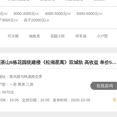
0元/㎡
3000-4000元/㎡
4000-5000元/㎡
5000-6000元/㎡
3000元/㎡
高于20000元/㎡
可分期
地铁房
花园小区
停车场
小户型
茶山9栋花园统建楼《松湖星寓》双城轨 高收益 单价5…
1
地址：茶兴路与秋源路交界
户型：一房 两房 三房
在线咨询
5070元
查
间：10.05 交房日期：10.05 发布时间：2020-10-05