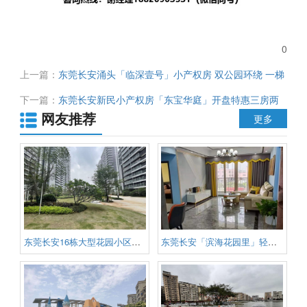
0
上一篇：
东莞长安涌头「临深壹号」小产权房 双公园环绕 一梯
四户 封闭式管理 特价36.8万起
下一篇：
东莞长安新民小产权房「东宝华庭」开盘特惠三房两
网友推荐
厅两卫56.8万起 精装毛坯可选 滨海新区重点发展区域 深圳沙
更多
井一河之隔
东莞长安16栋大型花园小区《滨海
东莞长安「滨海花园里」轻轨西站