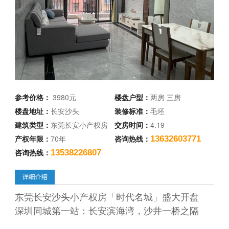
参考价格：
3980元
楼盘户型：
两房 三房
楼盘地址：
长安沙头
装修标准：
毛坯
建筑类型：
东莞长安小产权房
交房时间：
4.19
产权年限：
70年
咨询热线：
13632603771
咨询热线：
13538226807
东莞长安沙头小产权房「时代名城」盛大开盘
深圳同城第一站：长安滨海湾，沙井一桥之隔