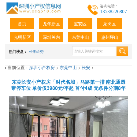
咨询电话：
13538226807
首页
龙华新区
宝安区
龙岗区
光明新区
深圳关内
东莞中山
惠州坪山
热门楼盘：
松湖岭秀
当前位置：
深圳小产权房
>
东莞中山
>
长安
>
东莞长安小产权房「时代名城」马路第一排 南北通透
带停车位 单价仅3980元/平起 首付4成 无条件分期8年