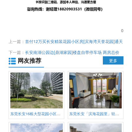
0
上一篇：
首付12万买长安精装花园小区房[滨海湾天誉花园]通天
然气 自带停车场 大润发超市 可分期8-10年
下一篇：
长安南湖公园边[鼎湖家园]楼盘自带停车场 两房总价
网友推荐
18.8万 户型方正采光 首付3成 可无条件分期10年
更多
东莞长安16栋大型花园小区《滨海
东莞长安「滨海花园里」轻轨西站