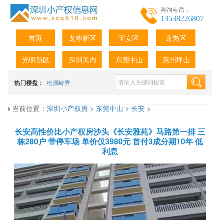
咨询电话：
13538226807
首页
龙华新区
宝安区
龙岗区
光明新区
深圳关内
东莞中山
惠州坪山
热门楼盘：
松湖岭秀
当前位置：
深圳小产权房
>
东莞中山
>
长安
>
长安高性价比小产权房沙头《长安雅苑》马路第一排 三
栋280户 带停车场 单价仅3980元 首付3成分期10年 低
利息