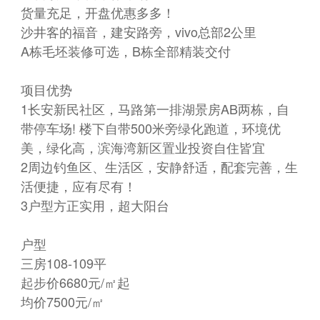
货量充足，开盘优惠多多！
沙井客的福音，建安路旁，vivo总部2公里
A栋毛坯装修可选，B栋全部精装交付
项目优势
1长安新民社区，马路第一排湖景房AB两栋，自
带停车场! 楼下自带500米旁绿化跑道，环境优
美，绿化高，滨海湾新区置业投资自住皆宜
2周边钓鱼区、生活区，安静舒适，配套完善，生
活便捷，应有尽有！
3户型方正实用，超大阳台
户型
三房108-109平
起步价6680元/㎡起
均价7500元/㎡