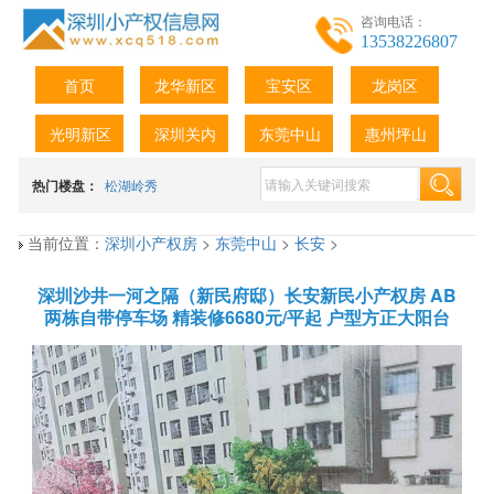
咨询电话：
13538226807
首页
龙华新区
宝安区
龙岗区
光明新区
深圳关内
东莞中山
惠州坪山
热门楼盘：
松湖岭秀
当前位置：
深圳小产权房
>
东莞中山
>
长安
>
深圳沙井一河之隔（新民府邸）长安新民小产权房 AB
两栋自带停车场 精装修6680元/平起 户型方正大阳台