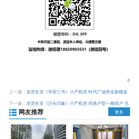
0
上一篇：
东莞长安《学府三号》小产权房 时代广场旁全新楼盘
无条件首付3成起
下一篇：
东莞长安《沙头印象》小产权房 经典户型一梯四户 无
网友推荐
暗房 带停车场 总价43万起 可首付4成分期6年
更多