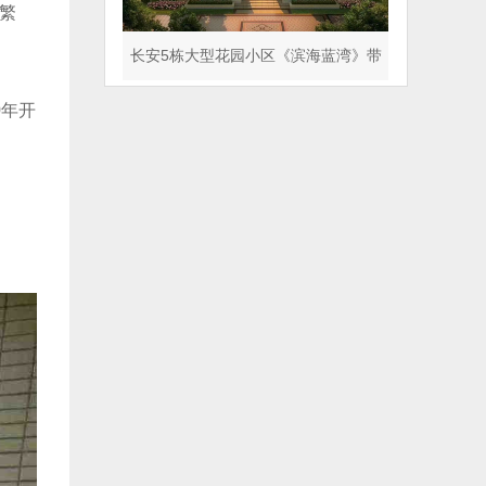
繁
长安5栋大型花园小区《滨海蓝湾》带
天气管道 人车分流
0年开