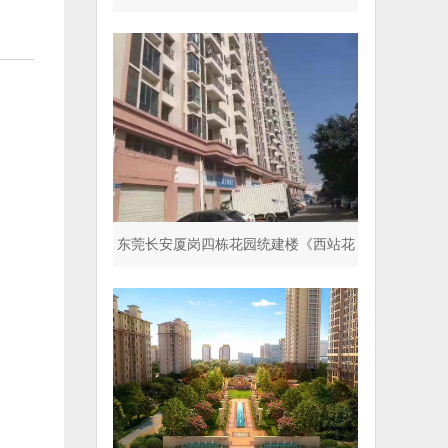
停车场 超五星标准
东莞长安厦岗四栋花园统建楼《西站花
园》封闭式小区