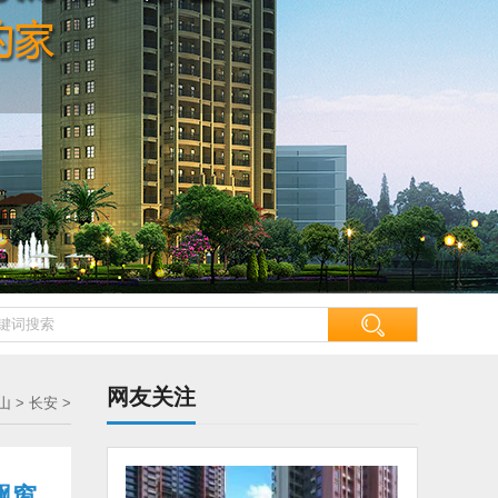
网友关注
山
>
长安
>
飘窗