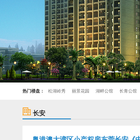
热门楼盘：
松湖岭秀
丽景花园
湖畔公馆
长青公馆
长安
粤港澳大湾区小产权房东莞长安《中