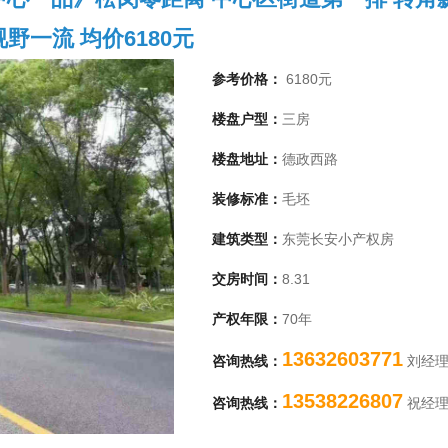
野一流 均价6180元
参考价格：
6180元
楼盘户型：
三房
楼盘地址：
德政西路
装修标准：
毛坯
建筑类型：
东莞长安小产权房
交房时间：
8.31
1
产权年限：
70年
13632603771
咨询热线：
刘经
13538226807
咨询热线：
祝经