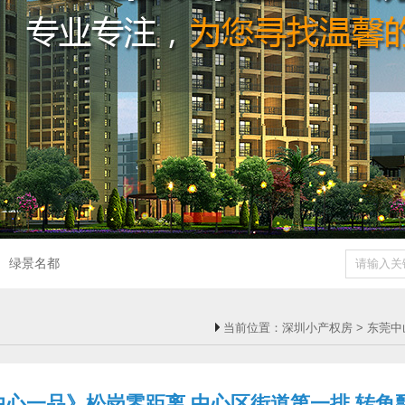
绿景名都
当前位置：
深圳小产权房
>
东莞中
心一品》松岗零距离 中心区街道第一排 转角