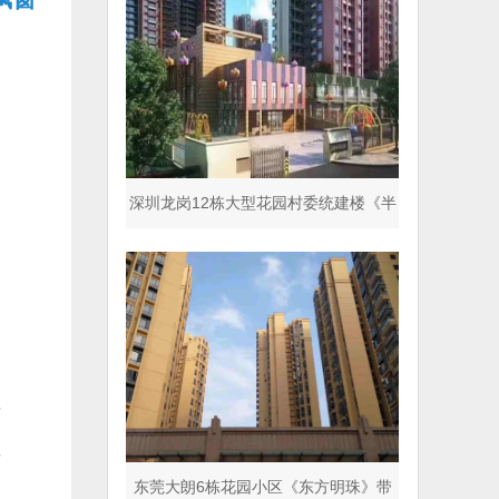
深圳龙岗12栋大型花园村委统建楼《半
山名著》商品房同
理
理
东莞大朗6栋花园小区《东方明珠》带