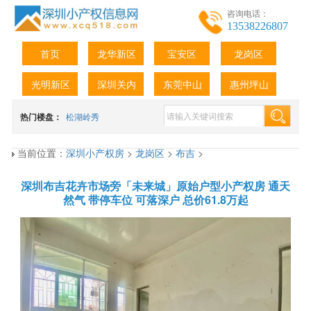
咨询电话：
13538226807
首页
龙华新区
宝安区
龙岗区
光明新区
深圳关内
东莞中山
惠州坪山
热门楼盘：
松湖岭秀
当前位置：
深圳小产权房
>
龙岗区
>
布吉
>
深圳布吉花卉市场旁「未来城」原始户型小产权房 通天
然气 带停车位 可落深户 总价61.8万起