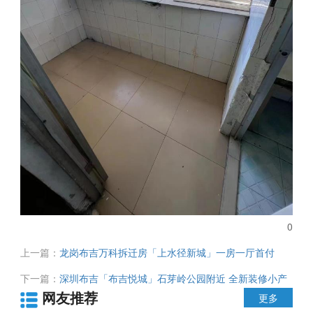
0
上一篇：
龙岗布吉万科拆迁房「上水径新城」一房一厅首付
34.9万起 带家私家电交付 拎包入住 先到先得
下一篇：
深圳布吉「布吉悦城」石芽岭公园附近 全新装修小产
网友推荐
权房 停车无忧 通天然气 两房总价仅65.8万起
更多