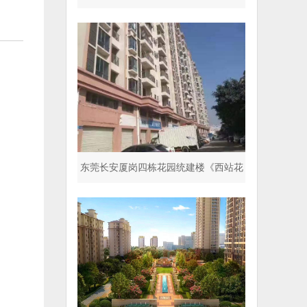
停车场 超五星标准
东莞长安厦岗四栋花园统建楼《西站花
园》封闭式小区