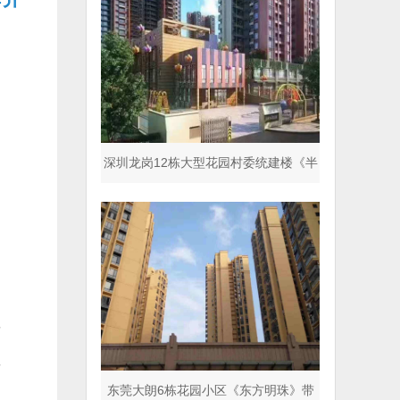
深圳龙岗12栋大型花园村委统建楼《半
山名著》商品房同
理
理
东莞大朗6栋花园小区《东方明珠》带