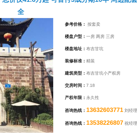
全
参考价格：
按套卖
楼盘户型：
一房 两房 三房
楼盘地址：
布吉甘坑
装修标准：
精装
建筑类型：
布吉甘坑小产权房
交房时间：
7.18
1
产权年限：
永久性
13632603771
咨询热线：
刘经
13538226807
咨询热线：
祝经