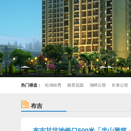
热门楼盘：
松湖岭秀
丽景花园
湖畔公馆
长青公馆
布吉
布吉甘坑地铁口500米「半山雅筑」