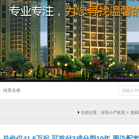
绿景名都
当前位置：
深圳小产权房
>
龙岗
总价仅41.6万起 可首付3成分期10年 周边配