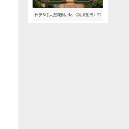
长安5栋大型花园小区《滨海蓝湾》带
天气管道 人车分流