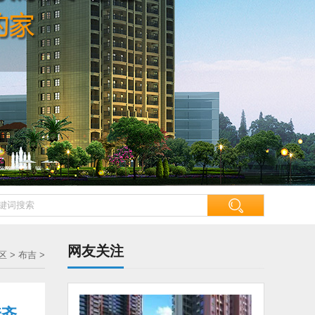
网友关注
区
>
布吉
>
套齐